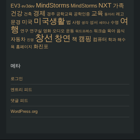
NXT
MindStorms
가족
EV3
MindStorms
ev3dev
경제
건강
교육
건축
경주
공학교육
공학인증
레고
동아리
여
미국생활
미국
문경
법
사랑
성서
수영
생각
세미나
행
연구
연구실
영화
오디오
운동
워크숍
육아
음식
워드프레스
창선
창연
캠핑
책
자동차
컴퓨터
학과
해수
진영
화진포
욕
홈페이지
메타
로그인
엔트리 피드
댓글 피드
WordPress.org