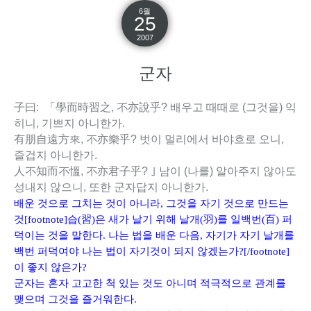
6월
25
2007
군자
子曰: 「學而時習之, 不亦說乎? 배우고 때때로 (그것을) 익
히니, 기쁘지 아니한가.
有朋自遠方來, 不亦樂乎? 벗이 멀리에서 바야흐로 오니,
즐겁지 아니한가.
人不知而不慍, 不亦君子乎? ｣ 남이 (나를) 알아주지 않아도
성내지 않으니, 또한 군자답지 아니한가.
배운 것으로 그치는 것이 아니라, 그것을 자기 것으로 만드는
것[footnote]습(習)은 새가 날기 위해 날개(羽)를 일백번(百) 퍼
덕이는 것을 말한다. 나는 법을 배운 다음, 자기가 자기 날개를
백번 퍼덕여야 나는 법이 자기것이 되지 않겠는가?[/footnote]
이 좋지 않은가?
군자는 혼자 고고한 척 있는 것도 아니며 적극적으로 관계를
맺으며 그것을 즐거워한다.