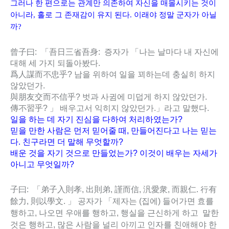
그러나 한 편으로는 관계만 의존하여 자신을 매몰시키는 것이
아니라, 홀로 그 존재감이 유지 된다. 이래야 정말 군자가 아닐
까?
曾子曰: 「吾日三省吾身: 증자가 「나는 날마다 내 자신에
대해 세 가지 되돌아봤다.
爲人謀而不忠乎? 남을 위하여 일을 꾀하는데 충실히 하지
않았던가.
與朋友交而不信乎? 벗과 사귐에 미덥게 하지 않았던가.
傳不習乎? 」 배우고서 익히지 않았던가.」라고 말했다.
일을 하는 데 자기 진심을 다하여 처리하였는가?
믿을 만한 사람은 먼저 믿어줄 때, 만들어진다고 나는 믿는
다. 친구라면 더 말해 무엇할까?
배운 것을 자기 것으로 만들었는가? 이것이 배우는 자세가
아니고 무엇일까?
子曰: 「弟子入則孝, 出則弟, 謹而信, 汎愛衆, 而親仁. 行有
餘力, 則以學文. 」 공자가 「제자는 (집에) 들어가면 효를
행하고, 나오면 우애를 행하고, 행실을 근신하게 하고 말한
것은 행하고, 많은 사람을 널리 아끼고 인자를 친애해야 한