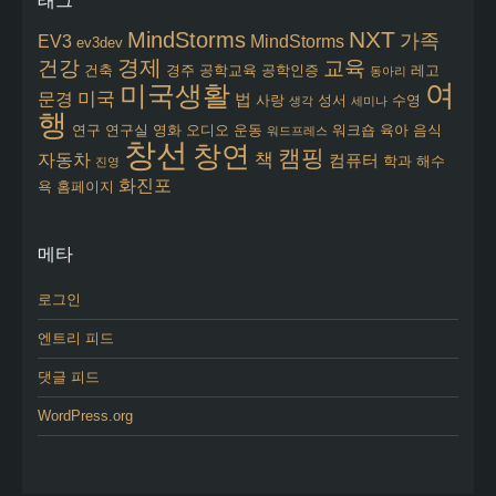
태그
NXT
MindStorms
가족
EV3
MindStorms
ev3dev
경제
건강
교육
건축
경주
공학교육
공학인증
레고
동아리
여
미국생활
미국
문경
법
사랑
성서
수영
생각
세미나
행
연구
연구실
영화
오디오
운동
워크숍
육아
음식
워드프레스
창선
창연
캠핑
책
자동차
컴퓨터
학과
해수
진영
화진포
욕
홈페이지
메타
로그인
엔트리 피드
댓글 피드
WordPress.org