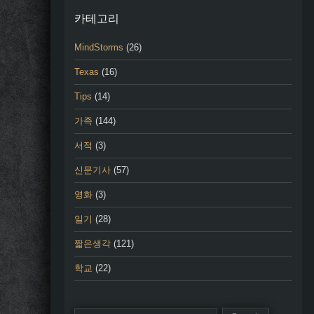
카테고리
MindStorms
(26)
Texas
(16)
Tips
(14)
가족
(144)
서적
(3)
신문기사
(57)
영화
(3)
일기
(28)
짧은생각
(121)
학교
(22)