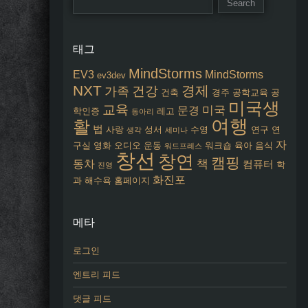
태그
MindStorms
EV3
MindStorms
ev3dev
NXT
경제
건강
가족
건축
경주
공학교육
공
미국생
교육
미국
문경
학인증
레고
동아리
여행
활
법
사랑
성서
수영
연구
연
생각
세미나
자
구실
영화
오디오
운동
워크숍
육아
음식
워드프레스
창선
창연
캠핑
책
동차
컴퓨터
학
진영
화진포
과
해수욕
홈페이지
메타
로그인
엔트리 피드
댓글 피드