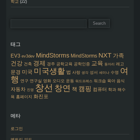
학교
(22)
태그
NXT
MindStorms
가족
EV3
MindStorms
ev3dev
경제
건강
교육
건축
경주
공학교육
공학인증
레고
동아리
여
미국생활
미국
문경
법
사랑
성서
수영
생각
세미나
행
연구
연구실
영화
오디오
운동
워크숍
육아
음식
워드프레스
창선
창연
캠핑
책
자동차
컴퓨터
학과
해수
진영
화진포
욕
홈페이지
메타
로그인
엔트리 피드