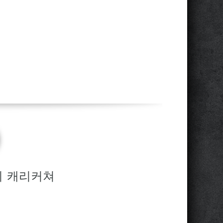
의 캐리커쳐