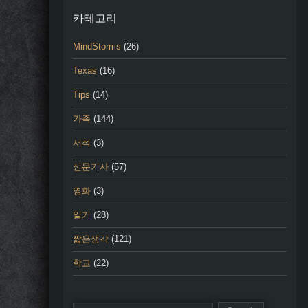
카테고리
MindStorms
(26)
Texas
(16)
Tips
(14)
가족
(144)
서적
(3)
신문기사
(57)
영화
(3)
일기
(28)
짧은생각
(121)
학교
(22)