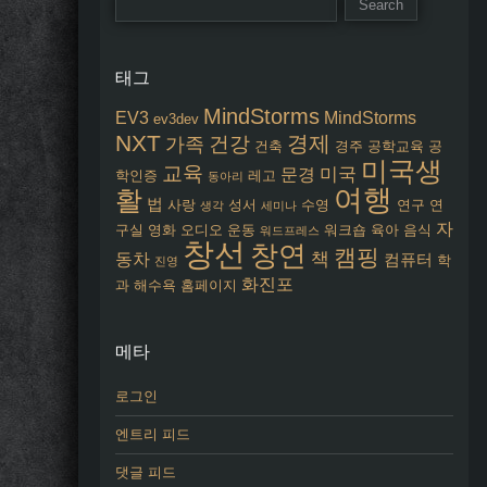
태그
MindStorms
EV3
MindStorms
ev3dev
NXT
경제
건강
가족
건축
경주
공학교육
공
미국생
교육
미국
문경
학인증
레고
동아리
여행
활
법
사랑
성서
수영
연구
연
생각
세미나
자
구실
영화
오디오
운동
워크숍
육아
음식
워드프레스
창선
창연
캠핑
책
동차
컴퓨터
학
진영
화진포
과
해수욕
홈페이지
메타
로그인
엔트리 피드
댓글 피드