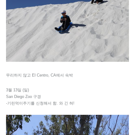
무리하지 않고 El Centro, CA에서 숙박
3월 13일 (일)
San Diego Zoo 구경
-기린먹이주기를 신청해서 함. 와 긴 혀!
비
디
오