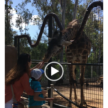
플
레
이
어