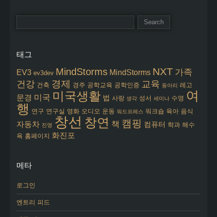
태그
NXT
MindStorms
가족
EV3
MindStorms
ev3dev
경제
건강
교육
건축
경주
공학교육
공학인증
레고
동아리
여
미국생활
미국
문경
법
사랑
성서
수영
생각
세미나
행
연구
연구실
영화
오디오
운동
워크숍
육아
음식
워드프레스
창선
창연
캠핑
책
자동차
컴퓨터
학과
해수
진영
화진포
욕
홈페이지
메타
로그인
엔트리 피드